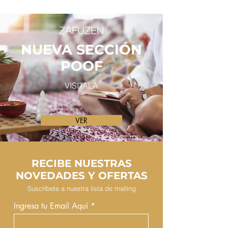
ZAFUZEN
NUEVA SECCIÓN
POOF
VISITALA
VER
RECIBE NUESTRAS
NOVEDADES Y OFERTAS
Suscríbete a nuestra lista de mailing
Ingresa tu Email Aquí