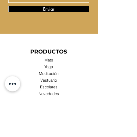
Enviar
PRODUCTOS
Mats
Yoga
Meditación
Vestuario
Escolares
Novedades
Compras x Mayor
TIENDA
Visita nuestra Tienda Física:
Luis Zegers 423, Las Condes cercano a metro