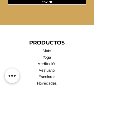
Enviar
PRODUCTOS
Mats
Yoga
Meditación
Vestuario
Escolares
Novedades
Compras x Mayor
TIENDA
Visita nuestra Tienda Física:
Luis Zegers 423, Las Condes cercano a metro
Manquehue.