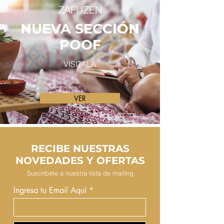
ZAFUZEN
NUEVA SECCIÓN
POOF
VISITALA
VER
RECIBE NUESTRAS
NOVEDADES Y OFERTAS
Suscríbete a nuestra lista de mailing
Ingresa tu Email Aquí