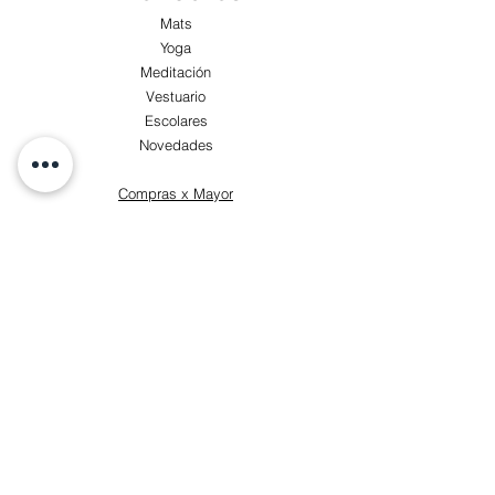
Mats
Yoga
Meditación
Vestuario
Escolares
Novedades
Compras x Mayor
TIENDA
Visita nuestra Tienda Física:
Luis Zegers 423, Las Condes cercano a metro
Manquehue.
Lunes a Viernes 8:30 a 14:00 hrs., sin embargo
es bueno anunciar la visita, esto debido a la
gran cantidad de productos que
confeccionamos podría ocurrir que haya falta
de stock. Por las tardes estamos atendiendo
presencial con Cita previa.