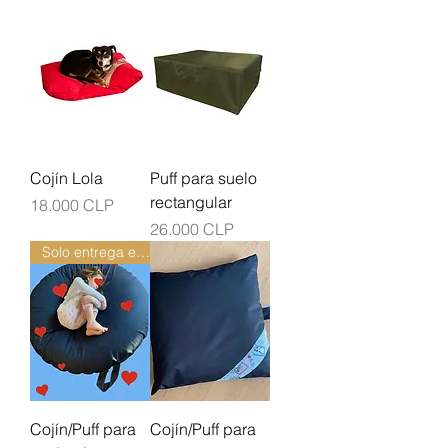
Cojín Lola
Puff para suelo
rectangular
Precio
18.000 CLP
Precio
26.000 CLP
Solo entrega en Local
Cojín/Puff para
Cojín/Puff para