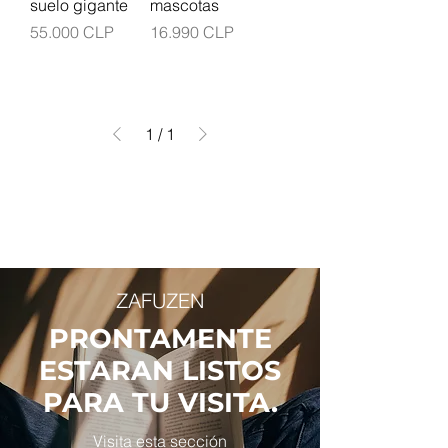
suelo gigante
mascotas
Precio
Precio
55.000 CLP
16.990 CLP
1
/
1
ZAFUZEN
PRONTAMENTE
ESTARAN LISTOS
PARA TU VISITA.
Visita esta sección