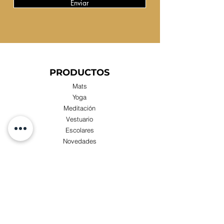
Enviar
PRODUCTOS
Mats
Yoga
Meditación
Vestuario
Escolares
Novedades
Compras x Mayor
TIENDA
Visita nuestra Tienda Física:
Luis Zegers 423, Las Condes cercano a metro
Manquehue.