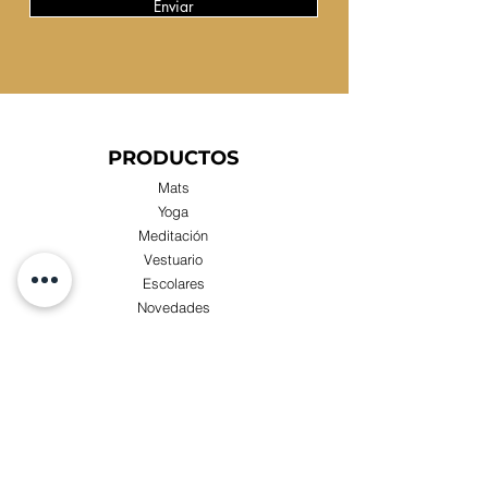
Enviar
PRODUCTOS
Mats
Yoga
Meditación
Vestuario
Escolares
Novedades
Compras x Mayor
TIENDA
Visita nuestra Tienda Física:
Luis Zegers 423, Las Condes cercano a metro
Manquehue.