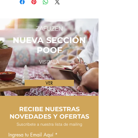
ZAFUZEN
NUEVA SECCIÓN
POOF
VISITALA
VER
RECIBE NUESTRAS
NOVEDADES Y OFERTAS
Suscríbete a nuestra lista de mailing
Ingresa tu Email Aquí