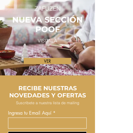
ZAFUZEN
NUEVA SECCIÓN
POOF
VISITALA
VER
RECIBE NUESTRAS
NOVEDADES Y OFERTAS
Suscríbete a nuestra lista de mailing
Ingresa tu Email Aquí