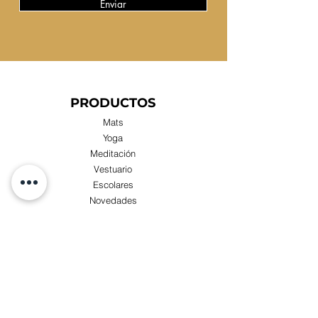
Enviar
PRODUCTOS
Mats
Yoga
Meditación
Vestuario
Escolares
Novedades
Compras x Mayor
TIENDA
Visita nuestra Tienda Física:
Luis Zegers 423, Las Condes cercano a metro
Manquehue.