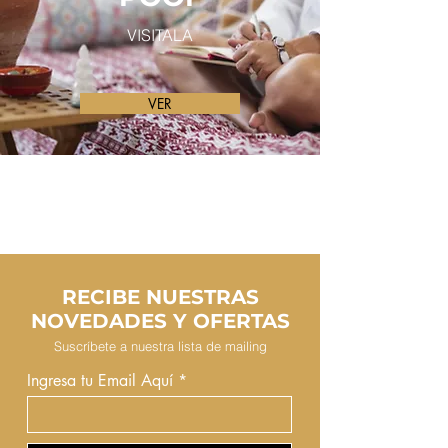
VISITALA
VER
RECIBE NUESTRAS
NOVEDADES Y OFERTAS
Suscríbete a nuestra lista de mailing
Ingresa tu Email Aquí