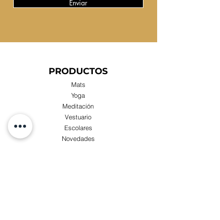
Enviar
PRODUCTOS
Mats
Yoga
Meditación
Vestuario
Escolares
Novedades
Compras x Mayor
TIENDA
Visita nuestra Tienda Física:
Luis Zegers 423, Las Condes cercano a metro
Manquehue.