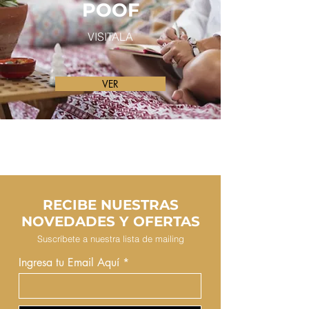
POOF
VISITALA
VER
RECIBE NUESTRAS
NOVEDADES Y OFERTAS
Suscríbete a nuestra lista de mailing
Ingresa tu Email Aquí