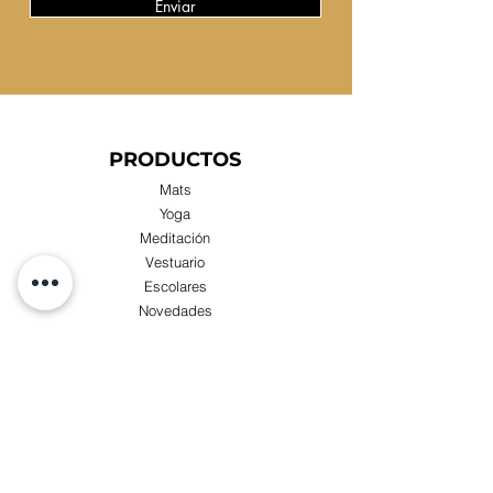
Enviar
PRODUCTOS
Mats
Yoga
Meditación
Vestuario
Escolares
Novedades
Compras x Mayor
TIENDA
Visita nuestra Tienda Física:
Luis Zegers 423, Las Condes cercano a metro
Manquehue.