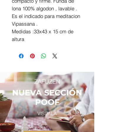
compacto y firme. Funda de
lona 100% algodon , lavable .
Es el indicado para meditacion
Vipassana .
Medidas :33x43 x 15 cm de
altura
ZAFUZEN
NUEVA SECCIÓN
POOF
VISITALA