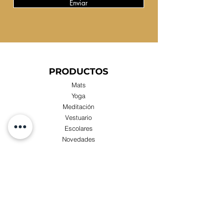
Enviar
PRODUCTOS
Mats
Yoga
Meditación
Vestuario
Escolares
Novedades
Compras x Mayor
TIENDA
Visita nuestra Tienda Física:
Luis Zegers 423, Las Condes cercano a metro
Manquehue.