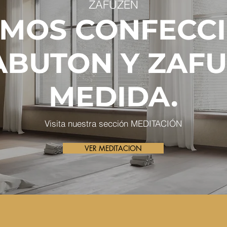
ZAFUZEN
MOS CONFECC
ABUTON Y ZAFU
MEDIDA.
Visita nuestra sección MEDITACIÓN
VER MEDITACION