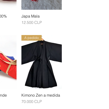
100%
Japa Mala
Precio
12.500 CLP
A pedido
ande
Kimono Zen a medida
Precio
70.000 CLP