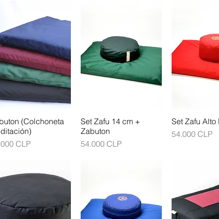
buton (Colchoneta
Set Zafu 14 cm +
Set Zafu Alt
ditación)
Zabuton
Precio
54.000 CLP
ecio
Precio
.000 CLP
54.000 CLP