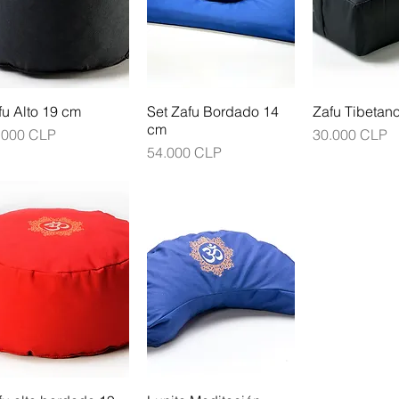
fu Alto 19 cm
Set Zafu Bordado 14
Zafu Tibetan
cm
ecio
Precio
.000 CLP
30.000 CLP
Precio
54.000 CLP