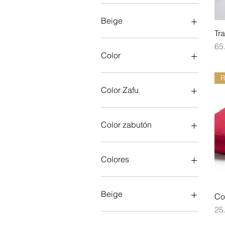
6000 CLP
120.000 CLP
Beige
Tr
Pr
65
Color
Color Zafu
Color zabutón
Colores
Beige
Co
Pr
25
Negro