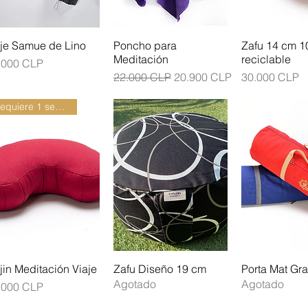
aje Samue de Lino
Poncho para
Zafu 14 cm 
Meditación
reciclable
ecio
.000 CLP
Precio
Precio de oferta
Precio
22.000 CLP
20.900 CLP
30.000 CLP
Requiere 1 semana confeccion
jin Meditación Viaje
Zafu Diseño 19 cm
Porta Mat Gr
Agotado
Agotado
ecio
.000 CLP