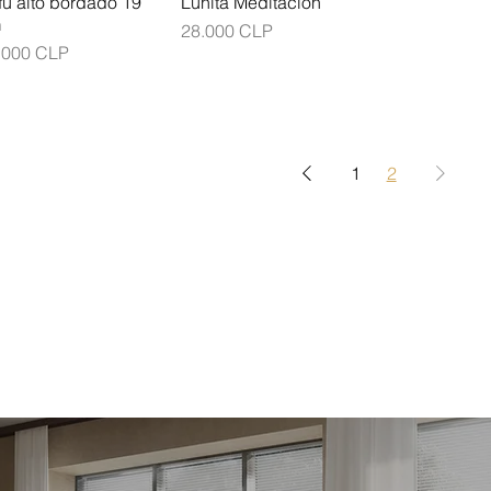
fu alto bordado 19
Lunita Meditación
m
Precio
28.000 CLP
ecio
.000 CLP
1
2