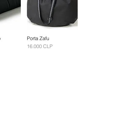
o
Porta Zafu
Precio
16.000 CLP