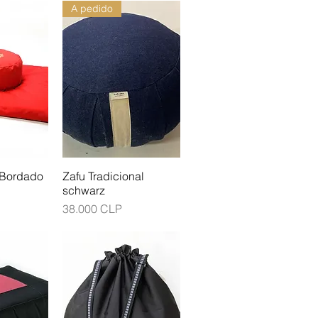
A pedido
o Bordado
Zafu Tradicional
schwarz
Precio
38.000 CLP