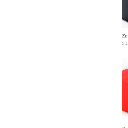
Za
Pr
30