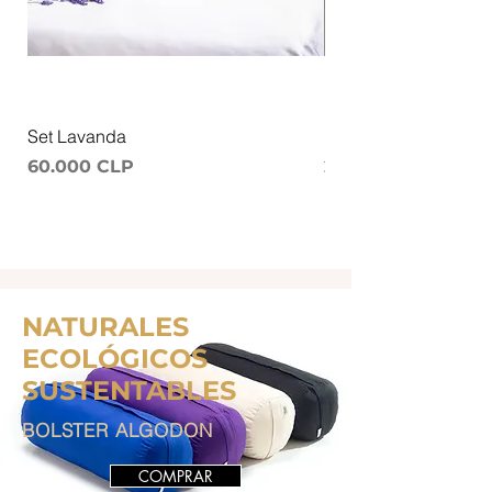
Set Lavanda
Ruana Meditacion
Precio
Precio
60.000 CLP
25.000 CLP
NATURALES
ECOLÓGICOS
SUSTENTABLES
BOLSTER ALGODON
COMPRAR