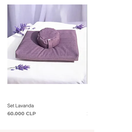
Set Lavanda
Ruana Meditacion
Precio
Precio
60.000 CLP
25.000 CLP