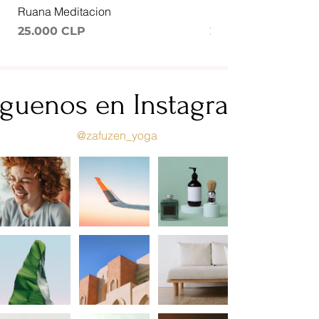
Ruana Meditacion
Bolso con porta Mat
Precio
Precio
25.000 CLP
20.000 CLP
íguenos en Instagram
@zafuzen_yoga