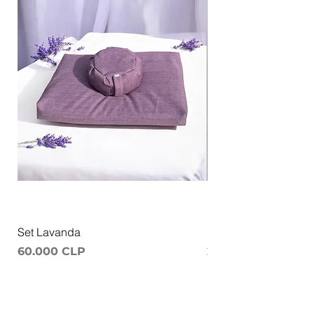
Set Lavanda
Ruana Meditacion
Precio
Precio
60.000 CLP
25.000 CLP